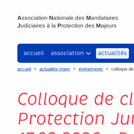
ANMJPM
A
ssociation
N
ationale des
M
andataires
J
udiciaires à la
P
rotection des
M
ajeurs
accueil
association
actualités
accueil
>
actualités mjpm
>
événements
>
colloque de
Colloque de c
Protection Ju