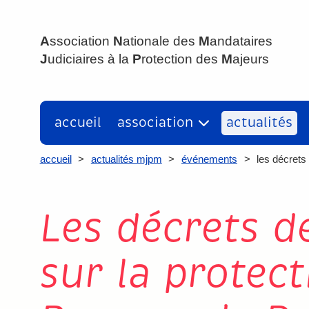
ANMJPM
A
ssociation
N
ationale des
M
andataires
J
udiciaires à la
P
rotection des
M
ajeurs
accueil
association
actualités
accueil
>
actualités mjpm
>
événements
>
les décrets
Les décrets de
sur la protec