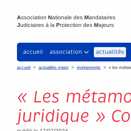
ANMJPM
A
ssociation
N
ationale des
M
andataires
J
udiciaires à la
P
rotection des
M
ajeurs
accueil
association
actualités
accueil
>
actualités mjpm
>
événements
>
« les métam
« Les métamo
juridique » Co
publié le 17/07/2024