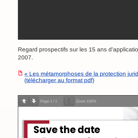
Regard prospectifs sur les 15 ans d’applicati
2007.
« Les métamorphoses de la protection juri
(télécharger au format pdf)
Page
1
/
1
Zoom
100%