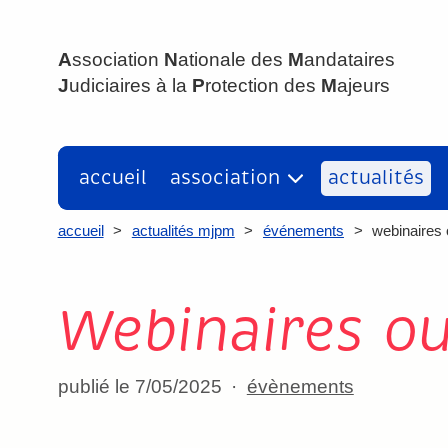
ANMJPM
A
ssociation
N
ationale des
M
andataires
J
udiciaires à la
P
rotection des
M
ajeurs
accueil
association
actualités
accueil
>
actualités mjpm
>
événements
>
webinaires 
Webinaires ou
publié le 7/05/2025
évènements