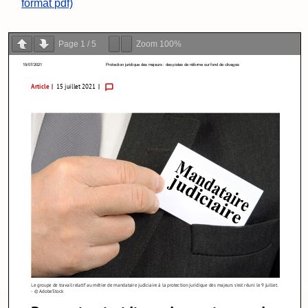
format pdf)
Page
1
/
5
Zoom
100%