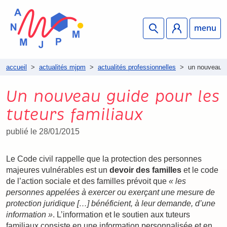
menu
accueil
>
actualités mjpm
>
actualités professionnelles
>
un nouveau gu
Un nouveau guide pour les
tuteurs familiaux
publié le 28/01/2015
Le Code civil rappelle que la protection des personnes
majeures vulnérables est un
devoir des familles
et le code
de l’action sociale et des familles prévoit que
« les
personnes appelées à exercer ou exerçant une mesure de
protection juridique […] bénéficient, à leur demande, d’une
information »
. L’information et le soutien aux tuteurs
familiaux consiste en une information personnalisée et en