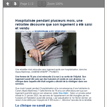
Page
1
/
2
Zoom
100%