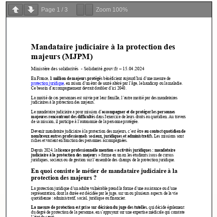
Page
1
/
3
Zoom
100%