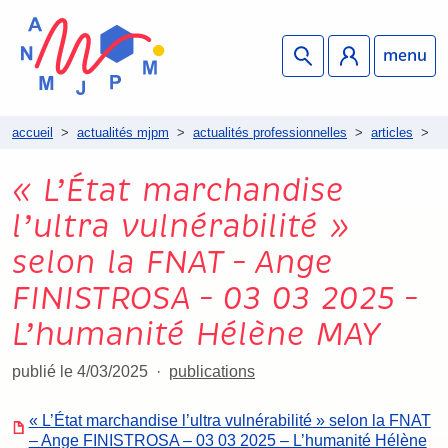
menu
accueil
>
actualités mjpm
>
actualités professionnelles
>
articles
>
«
« L’État marchandise
l’ultra vulnérabilité »
selon la FNAT – Ange
FINISTROSA – 03 03 2025 –
L’humanité Hélène MAY
publié le 4/03/2025
publications
« L’État marchandise l’ultra vulnérabilité » selon la FNAT
– Ange FINISTROSA – 03 03 2025 – L’humanité Hélène