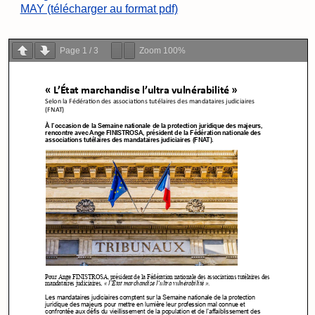
MAY (télécharger au format pdf)
Page
1
/
3
Zoom
100%