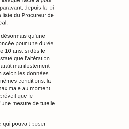
orsque l’acte a pour
paravant, depuis la loi
 liste du Procureur de
cal.
et désormais qu’une
ononcée pour une durée
 10 ans, si dés le
nstaté que l’altération
paraît manifestement
on selon les données
 mêmes conditions, la
e maximale au moment
prévoit que le
’une mesure de tutelle
le qui pouvait poser