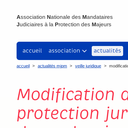
ANMJPM
A
ssociation
N
ationale des
M
andataires
J
udiciaires à la
P
rotection des
M
ajeurs
accueil
association
actualités
accueil
>
actualités mjpm
>
veille juridique
>
modificati
Modification 
protection jur