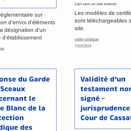
Lien vers un site externe
Les modèles de certifi
Réglementaire sur
sont téléchargeables s
tion d’envoi d’éléments
site.
la désignation d’un
 d’établissement
veille juridique
7/03/2024
que
onse du Garde
Validité d’un
 Sceaux
testament no
cernant le
signé –
re Blanc de la
jurisprudence
tection
Cour de Cassa
idique des