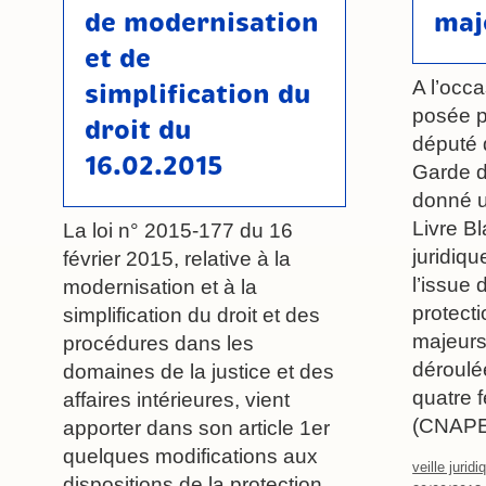
de modernisation
maj
et de
A l’occ
simplification du
posée p
droit du
député 
16.02.2015
Garde 
donné u
Livre Bl
La loi n° 2015-177 du 16
juridiq
février 2015, relative à la
l’issue 
modernisation et à la
protecti
simplification du droit et des
majeurs
procédures dans les
déroulée
domaines de la justice et des
quatre 
affaires intérieures, vient
(CNAPE
apporter dans son article 1er
quelques modifications aux
veille juridi
dispositions de la protection