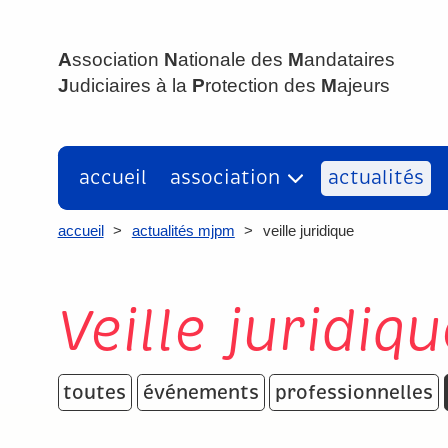
ANMJPM
A
ssociation
N
ationale des
M
andataires
J
udiciaires à la
P
rotection des
M
ajeurs
accueil
association
actualités
accueil
>
actualités mjpm
>
veille juridique
Veille juridiqu
toutes
événements
professionnelles