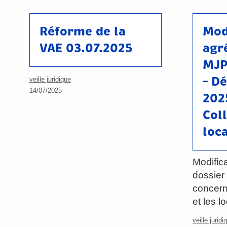
Réforme de la
Mod
VAE 03.07.2025
agr
MJP
– D
veille juridique
14/07/2025
202
Col
loc
Modific
dossier
concern
et les l
veille juridi