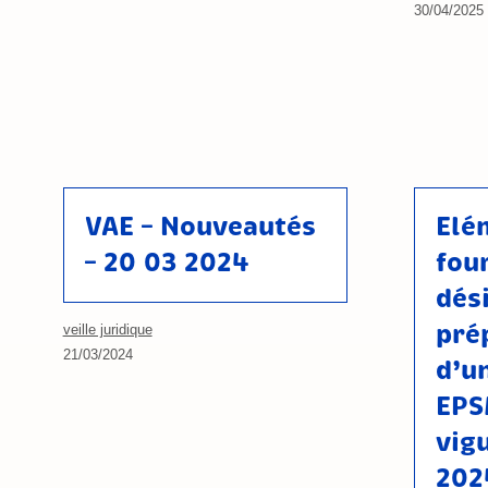
30/04/2025
VAE – Nouveautés
Elé
– 20 03 2024
fou
dés
pré
veille juridique
21/03/2024
d’u
EPS
vig
202