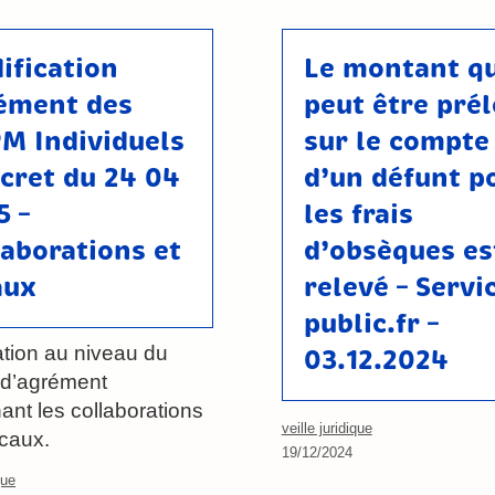
ification
Le montant qu
ément des
peut être pré
M Individuels
sur le compte
écret du 24 04
d’un défunt p
5 –
les frais
laborations et
d’obsèques es
aux
relevé – Servi
public.fr –
ation au niveau du
03.12.2024
 d’agrément
ant les collaborations
veille juridique
ocaux.
19/12/2024
que