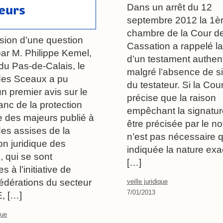
Dans un arrêt du 12
eurs
septembre 2012 la 1è
chambre de la Cour d
asion d’une question
Cassation a rappelé la 
ar M. Philippe Kemel,
d’un testament authen
du Pas-de-Calais, le
malgré l’absence de s
des Sceaux a pu
du testateur. Si la Cou
n premier avis sur le
précise que la raison
anc de la protection
empêchant la signatur
ue des majeurs publié à
être précisée par le nota
des assises de la
n’est pas nécessaire q
on juridique des
indiquée la nature exa
, qui se sont
[…]
s à l’initiative de
fédérations du secteur
veille juridique
7/01/2013
, […]
que