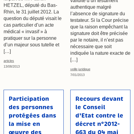
validité d’un testament
HETZEL, député du Bas-
authentique malgré
Rhin, le 31 juillet 2012. La
l’absence de signature du
question du député visait le
testateur. Si la Cour précise
cas particulier d’un acte
que la raison empêchant la
médical « invasif » à
signature doit être précisée
pratiquer sur la personne
par le notaire, il n’est pas
d’un majeur sous tutelle et
nécessaire que soit
[…]
indiquée la nature exacte de
[…]
articles
13/08/2013
veille juridique
7/01/2013
Participation
Recours devant
des personnes
le Conseil
protégées dans
d’Etat contre le
la mise en
décret n°2012-
œuvre des
663 du 04 mai