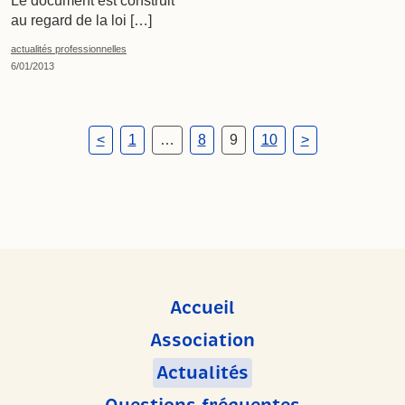
Le document est construit
au regard de la loi […]
actualités professionnelles
6/01/2013
Pagination
<
1
…
8
9
10
>
des
publications
Accueil
Association
Actualités